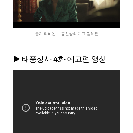
출처 티비엔 ❘ 홍신상회 대표 김혜은
▶ 태풍상사 4화 예고편 영상