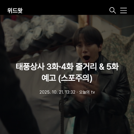
위드왓
메
뉴
태풍상사 3화·4화 줄거리 & 5화
예고 (스포주의)
2025. 10. 21. 13:32
ㆍ
오늘의 tv