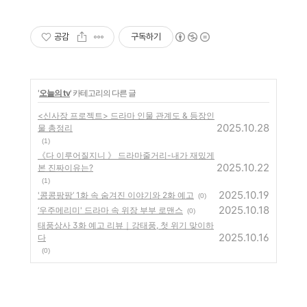
공감
구독하기
'
오늘의 tv
' 카테고리의 다른 글
<신사장 프로젝트> 드라마 인물 관계도 & 등장인
2025.10.28
물 총정리
(1)
《다 이루어질지니 》 드라마줄거리-내가 재밌게
2025.10.22
본 진짜이유는?
(1)
2025.10.19
'콩콩팡팡’ 1화 속 숨겨진 이야기와 2화 예고
(0)
2025.10.18
‘우주메리미' 드라마 속 위장 부부 로맨스
(0)
태풍상사 3화 예고 리뷰｜강태풍, 첫 위기 맞이하
2025.10.16
다
(0)