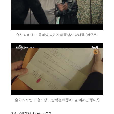
출처 티비엔 ❘ 홀라당 넘어간 태풍상사 강태풍 (이준호)
출처 티비엔 ❘ 홀라당 도장찍은 태풍이 (널 어쩌면 좋니?)
3화 어떻게 보셨나요?