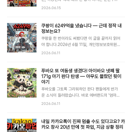
si=LEGWkmLiBc5jHyeA 😔 오늘 경기, 솔직히
경기는 완전히 달라졌어요. 2026 FIFA 북중미 월
2026.06.15
아팠다체코를 2-1로 잡으며 출발은 좋았습니다.
드컵에서 대한민국이 체코를 2대1로 꺾으며 32강
하지만 멕시코에 0-1로 패한 데 이어, 오늘 남아공
진출에 청신호를 켰습니다. 이 경기, 다시 봐도 심
전에서도 후반 실점하며 0-1 패배를 당했습니다.
장 쫄깃합니다.⚽ 체코에 선제골 내준 순간 — 후
쿠팡이 6249억을 냈습니다 — 근데 정작 내
손흥민은 선발에서 빠졌고, 오현규·이강인·황희찬
반 14분의 악몽후반전이 시작되고 얼마 지나지 않
정보는요?
의 공격진도 끝내 골망을 흔들지 못했습..
은 후반 14분, 체코의 라디슬라프 크레이치가 스
쿠팡을 한 번이라도 써봤다면 이 글을 끝까지 읽어
로인 상황을 기막히게 연결하며 선제골을 터뜨렸
야 합니다.2026년 6월 11일, 개인정보보호위원회
습니다. 경기장 분위기도, 응원하던 팬들도 순식간
가 쿠팡에 역대 최대 과징금인 6,249억 원을 부과
2026.06.11
에 얼어붙었죠. "이러다 또 지는 거 아냐?"라는 생
했습니다.상상도 못 할 금액이죠. 그런데 진짜 문
각이 드는 건 어쩔 수 없는 현실이었어요. 🔥 이강
제는 돈이 아닙니다.내 개인정보가 이미 새나간 뒤
인 택배 → 황인범 침착 칩슛 — 동점골의 탄생
라는 사실이에요. 도대체 얼마나 유출된 걸까?이
푸바오 또 여동생 생겼다! 아이바오 넷째 딸
(후반 22분)그런데 딱 8분 후, 반전이 시작됩니다.
번 유출 규모는 무려 3,750만 건입니다.이름, 이
171g 아기 판다 탄생 — 아무도 몰랐던 뒷이
이강인이 페널티..
메일 주소, 심지어 아파트 공동 현관 비밀번호까지
야기
포함됐습니다.한국 인구가 약 5,100만 명인 걸 감
푸바오를 그토록 그리워하던 판다 팬들에게 반가
안하면, 국민 10명 중 7명 이상의 정보가 새나간
운 소식이 들려왔습니다. 바로 에버랜드의 '엄마
셈이에요."혹시 나도?"라는 생각, 당연히 드실 겁
판다' 아이바오가 또 한 번 건강한 딸을 낳았다는
2026.06.11
니다. 어떻게 유출됐을까? 내부자였다범인은 외부
것! 2026년 6월 3일, 에버랜드 판다월드에 새 생
해커가 아니었습니다.쿠팡 전직 개발자가 퇴사 후
명이 탄생했습니다. 도대체 어떤 아기 판다인지,
에도 내부 전산망에 접근할 수 있는 '서명 키'를 이
지금 바로 알아봅시다.📅 언제, 어떻게 태어났을
내일 카카오톡이 진짜 멈출 수도 있다고요? 카
용해 인증 토큰..
까?2026년 6월 3일 오전 10시 53분, 에버랜드
카오 창사 20년 만에 첫 파업, 지금 상황 정리