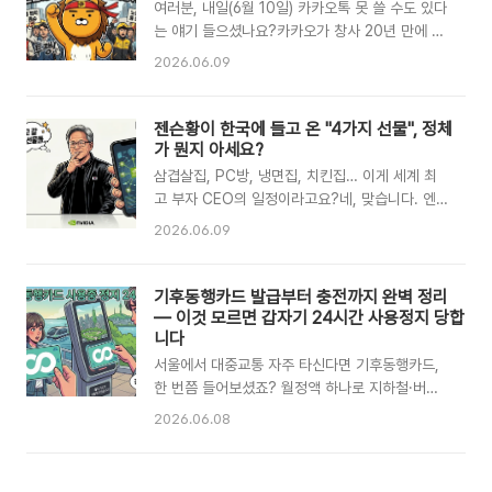
판다월드의 아이바오가 암컷 아기 판다를 출산했
여러분, 내일(6월 10일) 카카오톡 못 쓸 수도 있다
습니다. 몸무게는 단 171g — 성인 스마트폰 한
는 얘기 들으셨나요?카카오가 창사 20년 만에 처
대 무게와 비슷하죠! 첫째 푸바오(197g), 쌍둥이
음으로 파업을 예고했습니다.카카오톡, 카카오페
2026.06.09
루이바오(180g)·후이바오(174g)에 이어 가장 작
이, 카카오맵... 일상에서 하루도 빠짐없이 쓰는 앱
게 태어났지만, 건강 상태는 매우 양호하다고 합니
들이 혹시라도 멈춰버린다면?지금 상황이 어떻게
다. 아이바오가 새끼를 입에 살며시 문 채 품에 안
돌아가는지 핵심만 빠르게 정리해드릴게요.파업,
젠슨황이 한국에 들고 온 "4가지 선물", 정체
는 모습이 공개되어 많은 이들의 마음을 뭉클하게
정확히 언제 어디서 얼마나?6월 10일(화요일), 전
가 뭔지 아세요?
했어요.🐼 ..
국화학섬유식품산업노동조합 카카오지회 소속 직
삼겹살집, PC방, 냉면집, 치킨집… 이게 세계 최
원들이 4시간 부분 파업에 돌입합니다. 오전부터
고 부자 CEO의 일정이라고요?네, 맞습니다. 엔비
경기도 성남 판교역 일대에서 대규모 집회도 예정
디아 CEO 젠슨 황이 지난 6월 5일부터 사흘간
2026.06.09
되어 있고, 참여 인원만 무려 1,200명 규모입니
한국을 방문하며 엄청난 화제를 뿌리고 떠났습니
다. '부분 파업'인 만큼 전면 파업은 아니지만, 이
다.그런데 단순한 방문이 아니었어요.그가 한국에
것 자체가 카카오 역사상 최초의 단체행동이라는
들고 온 "4가지 선물"의 정체, 지금 바로 공개합니
기후동행카드 발급부터 충전까지 완벽 정리
점에서 의미가 작지 않습니다. 파업에는 카카오 본
다.🎁 선물 1·2 — 차세대 AI 두뇌, 베라루빈 & 베
— 이것 모르면 갑자기 24시간 사용정지 당합
사뿐 아니라 카카오페이, 카카오엔터..
라 CPU젠슨 황이 공개한 첫 번째·두 번째 선물은
니다
엔비디아의 차세대 AI 가속기 '베라루빈(Vera
서울에서 대중교통 자주 타신다면 기후동행카드,
Rubin)'과 베라 CPU입니다. 쉽게 말하면, 현재
한 번쯤 들어보셨죠? 월정액 하나로 지하철·버스·
AI 반도체 시장을 지배하는 H100·B200의 다음
따릉이까지 무제한으로 탈 수 있어서 정말 편리한
2026.06.08
세대입니다. 한국의 SK하이닉스가 이 칩의 핵심
카드인데요. 문제는 잘못 쓰면 갑자기 카드가 멈춰
부품인 HBM(고대역폭메모리)을 공급할 예정이라
버린다는 것! 저도 실제로 당해봤습니다. 발급부터
국내 반도체 업계가 직접적인 수혜를 받게 됩니다.
충전, 그리고 절대 하면 안 되는 실수까지 한 번에