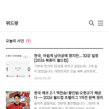
위드왓
메
뉴
오늘의 사건
(9)
한국, 아쉽게 남아공에 졌지만… 32강 일정
[2026 북중미 월드컵]
기쁘게 웃으며 32강을 외치고 싶었는데, 그게 쉽
지 않았습니다. 대한민국은 오늘 새벽 남아프리카
공화국에 0-1로 패하며 A조 3위로 조별리그를 마
2026.06.25
쳤습니다. 그래도 희소식은 있습니다. 48개국 체
제로 확대된 이번 대회에서 각 조 3위 중 상위 8팀
도 32강에 진출하는데, 한국이 그 안에 들었습니
한국 체코 2-1 역전승! 황인범·오현규가 해냈
다. 완전히 기쁜 소식은 아니지만, 그래도 아직 끝
다 — 2026 월드컵 조별리그 1차전 완벽 정리
나지 않았습니다.
솔직히 말할게요. 전반엔 불안했습니다. 그런데 후
https://youtu.be/5N0iTFKJbpU?
반, 이강인의 택배 패스 한 방이 터지는 순간부터