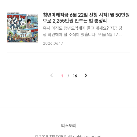
06-17 기준)연초 주가약 64,000원대연초 대비
6월맥쿼리인프라는 직접 통행료를 걷는 회사가 아
하락률약 -35%6월 20일 장중4만 원선 붕괴, 연
니라, 여러 인프라 운영회사에 지분·후순위대출 형
청년미래적금 6월 22일 신청 시작! 월 50만원
중 최저가같은 기간 코스피약 +85% 급등,
태로 투자해 현금을 회수하는 펀드형 구조입니다.
으로 2,255만원 만드는 법 총정리
8,000선 돌파메리츠증권 목표가75,000원 (직
2026년 6월 11일 기준 시가총액 5.28조 원, 주
전 74,000원..
혹시 아직도 청년도약계좌 들고 계세요? 지금 당
가 11,020원 수준입니다.💰 배당(분배금) 현황 —
장 확인해야 할 소식이 있습니다. 오늘(6월 17일)
핵심 투자 포인트항목 수치배당수익률6.6~6.9%
부터 구글 실시간 검색어 1위에 오른 청년미래적
연간 분배금760원 (반기 380원씩 2회)배당 빈도
2026.06.17
금이 바로 5일 뒤인 6월 22일에 신청을 시작합니
반기 배당 (6월, 12월 기준)무중단 기록2006년
다. 3년 만에 2,000만원 넘는 목돈을 만들 수 있
상장 이후 단 한 번도 배당 중단 없음 (20년 연
는 이 상품, 도대체 뭐가 다른 걸까요?청년미래적
속)5년 배당성장률+1.09%다음 배당락일2026년
금이 뭐길래 난리야?청년미래적금은 정부가
6..
2026년 새로 출시한 청년 전용 적금 상품입니다.
1
16
만 19~34세 청년이 월 최대 50만원을 저축하면,
정부가 납입금의 6~12%를 기여금으로 얹어줍니
다. 여기에 기본금리 연 5%에 은행별 우대금리까
지 더하면 최대 연 7~8% 금리 효과가 생기죠. 3
년 꼬박 채우면 최대 2,255만원의 목돈을 손에
쥘 수 있습니다. 체감 수익률로 따지면 우대형은
연 18~19%, 일반형..
티스토리
© 2018 TISTORY. All rights reserved.