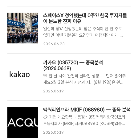
(두 번째 도전 끝에 코스닥 입성)대표주갑수분석일
하이닉스 지분 가치가 주가를 거의 전부 결정하는
2026년 6월 19일VPN, 방화벽(FW), 통합위협관
매우 독특한 종목입니다.📋 기업 개요항목 내용기
리(UTM) 등 정보보안 제품을 생산·판매하는 통합
스페이스X 청약했는데 0주?! 한국 투자자들
업명SK스퀘어 주식회사티커402340 (KOSPI)업
보안 솔루션 회사입니다. 최근에는 양자난수생성
이 분노한 진짜 이유
종ICT 투자전문 지주회사출범2021년 11월 (SK
기(QRNG)와 양자내성암호..
열심히 청약 신청했는데 받은 주식이 단 한 주도
텔레콤 인적분할)분석일2026년 6월 19일평균 연
없다면 어떤 기분일까요? 믿기 어렵지만 이게 실
봉2억 8,900만 원 (SK그룹·국내 대기업 최상
제로 일어났습니다.2026년 6월, 수많은 한국 개
위)SK스퀘어는 제품을 만들어 파는 회사가 아니라
2026.06.23
인 투자자들이 스페이스X IPO 청약에 참여했다가
투자 전문 지주사입니다. SK하이닉스, 11번가, 티
'0주 배정'이라는 황당한 결과를 받아들게 됐는데
맵모빌리티, 원스토어, SK플래닛 등의 지분을 보
요. 도대체 무슨 일이 있었던 걸까요? 무슨 일이
카카오 (035720) — 종목분석
유하고 그 가치 변화로 돈을 버는 구조입니다. 💰
벌어졌나요?일론 머스크의 스페이스X가 2026년
(2026.06.19)
현재 주가 ..
6월 12일 나스닥에 상장됐습니다.국내 투자자들
🚨 한 달 사이 완전히 달라진 상황 — 먼저 읽어주
은 미래에셋증권을 통해 청약에 참여했는데, 상장
세요6월 3일 분석 시점과 지금(6월 19일)은 완전
직전 미국 대표 주관사인 골드만삭스가 미래에셋
히 다른 국면입니다. 사상 최대 실적을 냈는데도
2026.06.19
증권 몫의 배정 물량을 전량 제외해버렸습니다. 결
코스피 역대급 랠리에서 카카오만 홀로 폭락했습
과적으로 청약에 참여한 국내 개인 투자자 모두가
니다. 핵심 원인은 창사 이래 첫 노조 파업 사태입
주식을 한 주도 받지 못했고, 스페이스X 주가가 상
니다.📋 기업 개요항목 내용기업명카카오 주식회
맥쿼리인프라 MKIF (088980) — 종목 분석
장 당일 약 19% 급등하는 것을 그저 바라볼 수밖
사티커035720 (KOSPI)업종IT 플랫폼 / 모바일
📋 기업 개요항목 내용정식명칭맥쿼리한국인프라
에 없었습니다. 왜 골드만삭스는 ..
인터넷대표정신아 대표이사분석일2026년 6월
투융자회사 (MKIF)티커088980 (KOSPI)업종인
19일💰 현재 주가 — 코스피 역사상 가장 처참한
프라펀드 (도로·터널·도시가스·데이터센터)상장일
2026.06.19
소외주항목 수치현재 주가40,550원 (2026-
2006년 (한국 1세대 인프라펀드)분석일2026년