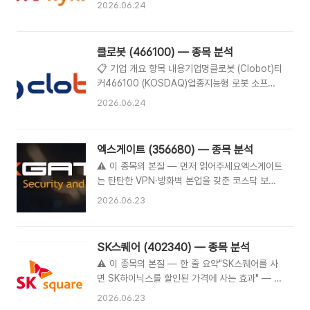
스피 시총 1위에 올랐지만, 단 하루 뒤인 6월
2026.06.24
si=LEGWkmLiBc5jHyeA 😔 오늘 경기, 솔직히
23~24일 삼성전자가 다시 탈환했습니다. 이틀 사
아팠다체코를 2-1로 잡으며 출발은 좋았습니다.
이 1위 자리가 두 번 바뀌는 극히 드문 변동성을
하지만 멕시코에 0-1로 패한 데 이어, 오늘 남아공
보이고 있습니다.📋 기업 개요 항목내용기업명SK
클로봇 (466100) — 종목 분석
전에서도 후반 실점하며 0-1 패배를 당했습니다.
하이닉스 주식회사티커000660 (KOSPI)분석일
손흥민은 선발에서 빠졌고, 오현규·이강인·황희찬
📋 기업 개요 항목 내용기업명클로봇 (Clobot)티
2026년 6월 24일 (당일 시황 기준) ⏱️ 48시간
의 공격진도 끝내 골망을 흔들지 못했습..
커466100 (KOSDAQ)업종지능형 로봇 소프트
타임라인 — 무슨 일이 있었나 시점사건6월 22일
웨어 / 자율주행 로봇 서비스설립2017년상장
오전 9시 30분SK하이닉스 사상 최초 시총
2026.06.24
2025년 기술특례상장 (코스닥)대표김창구 (창업
2,000조 원 달성6월 22일 오후 12시 41분293
자, 최대주주, 지분 15.54%)분석일2026년 6월
만 4,000원, 시총 2,091조 687억 원 — 장중
19일클로봇은 로봇을 직접 제조하는 회사가 아니
역전6월 22일 종가291만 9,000원(+5.61%), 시
엑스게이트 (356680) — 종목 분석
라 로봇을 움직이게 하는 소프트웨어를 만드는 회
총 2,080조 3,782억 원으로 ..
⚠️ 이 종목의 본질 — 먼저 읽어주세요엑스게이트
사입니다. 대표 제품은 범용 자율주행 솔루션
는 탄탄한 VPN·방화벽 본업을 갖춘 코스닥 보안
**'카멜레온(CHAMELEON)'**과 이기종 로봇
기업이지만, 최근 주가는 양자보안(PQC) 테마 모
통합 관제 플랫폼 **'크롬스(CROMS)'**입니다.
2026.06.23
멘텀에 의해 본업 펀더멘털과 크게 괴리된 상태로
안내·이송·방역·보안·물류자동화·제조자동화 등 다
움직이고 있습니다. 게다가 테마 부각 시점에 핵심
양한 산업 현장에 로봇 솔루션을 공급하는 B2B
임원들의 지분 매도가 겹쳐, 테마와 내부자 신호가
기업입니다.💰 현재 주가 — 극심한 변동성 ..
SK스퀘어 (402340) — 종목 분석
정반대로 가는 흥미로운 케이스입니다. 📋 기업
⚠️ 이 종목의 본질 — 한 줄 요약"SK스퀘어를 사
개요항목 내용기업명엑스게이트 (AXGATE)티커
면 SK하이닉스를 할인된 가격에 사는 효과" — 시
356680 (KOSDAQ)업종네트워크 보안 솔루션
장에서는 이 회사를 'SK하이닉스 98% 추종
설립2010년상장대신밸런스제10호스팩과 합병
2026.06.23
ETF'라고 부릅니다. 독자적인 사업 실체보다 SK