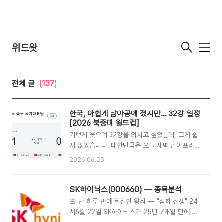
위드왓
메
뉴
전체 글
(137)
한국, 아쉽게 남아공에 졌지만… 32강 일정
[2026 북중미 월드컵]
기쁘게 웃으며 32강을 외치고 싶었는데, 그게 쉽
지 않았습니다. 대한민국은 오늘 새벽 남아프리카
공화국에 0-1로 패하며 A조 3위로 조별리그를 마
2026.06.25
쳤습니다. 그래도 희소식은 있습니다. 48개국 체
제로 확대된 이번 대회에서 각 조 3위 중 상위 8팀
도 32강에 진출하는데, 한국이 그 안에 들었습니
SK하이닉스(000660) — 종목분석
다. 완전히 기쁜 소식은 아니지만, 그래도 아직 끝
🚨 단 하루 만에 뒤집힌 왕좌 — "삼하 전쟁" 24
나지 않았습니다.
시6월 22일 SK하이닉스가 25년 7개월 만에 코
https://youtu.be/5N0iTFKJbpU?