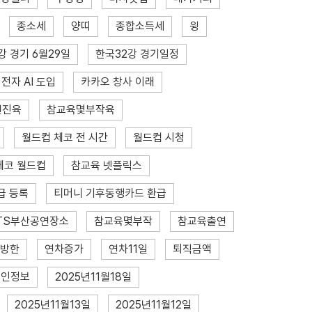
종소세
양띠
종합소득세
윙
강 경기 6월29일
한국32강 경기일정
전자 AI 도입
카카오 창사 이래
연진육
참교육몇부작육
월드컵 체코 전 시간
월드컵 시청
체코 월드컵
참교육 넷플릭스
급 등록
티머니 기후동행카드 환급
TS부산공연장소
참교육몇부작
참교육출연
 방한
연차증가
연차11일
퇴직금액
개인정보
2025년11월18일
2025년11월13일
2025년11월12일