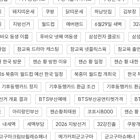
세
돼지띠운세
쿠팡
닭띠운세
하남맛집
김부장
식
지방선거
월드컵
에버랜드
6월29일 새벽
32
바오 동생 이름
푸바오 넷째 여동생
삼성전자 클로드
삼성
파업
참교육 드라마 캐스팅
참교육 넷플릭스육
참교육 출
황 한국 방문
젠슨 황 방한 이유
젠슨 황 일정
젠슨 황 내한
26 북중미 월드컵 예선 한국 일정
북중미 월드컵 개최국
한국 
기후동행카드 정지
기후동행카드 환급 조건
기후동행카드 환
선거 개표 결과
BTS부산예매
BTS부산공연티켓가격
B
효
아리랑인부산
젠슨황최태원
코프시8000
젠슨 황
내세액
세액부담
2026 지방선거
32강진출
쿠팡
고구마크림브릘레슈페너
메가커피군고구마
군고구마슈페너