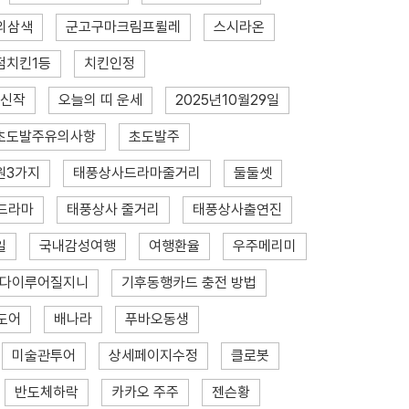
의삼색
군고구마크림프륄레
스시라온
점치킨1등
치킨인정
신작
오늘의 띠 운세
2025년10월29일
초도발주유의사항
초도발주
원3가지
태풍상사드라마줄거리
둘둘셋
드라마
태풍상사 줄거리
태풍상사출연진
일
국내감성여행
여행환율
우주메리미
다이루어질지니
기후동행카드 충전 방법
도어
배나라
푸바오동생
미술관투어
상세페이지수정
클로봇
반도체하락
카카오 주주
젠슨황