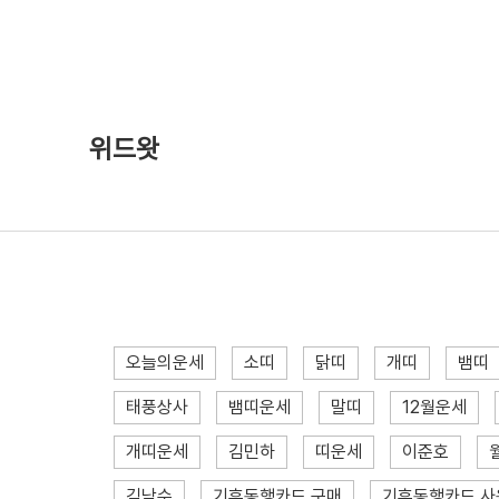
위드왓
오늘의운세
소띠
닭띠
개띠
뱀띠
태풍상사
뱀띠운세
말띠
12월운세
개띠운세
김민하
띠운세
이준호
김낙수
기후동행카드 구매
기후동행카드 사