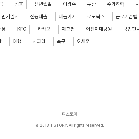
금
성호
생년월일
이광수
두산
주가하락
만기일시
신용대출
대출이자
로보틱스
근로기준법
재용
KFC
카카오
예고편
어린이대공원
국민연
산
여행
사파리
축구
오세훈
티스토리
© 2018 TISTORY. All rights reserved.