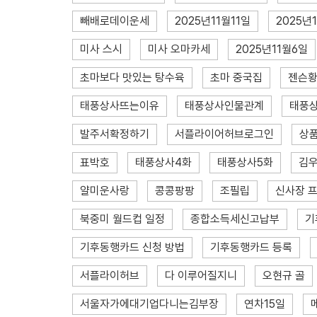
빼배로데이운세
2025년11월11일
2025년
미사 스시
미사 오마카세
2025년11월6일
초마보다 맛있는 탕수육
초마 중국집
젠슨
태풍상사뜨는이유
태풍상사인물관계
태풍
발주서확정하기
서플라이어허브로그인
상
표박호
태풍상사4화
태풍상사5화
김
얄미운사랑
콩콩팡팡
조필립
신사장 
북중미 월드컵 일정
종합소득세신고납부
기
기후동행카드 신청 방법
기후동행카드 등록
서플라이허브
다 이루어질지니
오현규 골
서울자가에대기업다니는김부장
연차15일