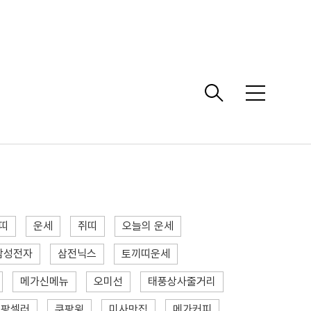
메
뉴
띠
운세
쥐띠
오늘의 운세
삼성전자
삼전닉스
토끼띠운세
메가신메뉴
오미선
태풍상사줄거리
쿠팡셀러
쿠팡윙
미사맛집
메가커피