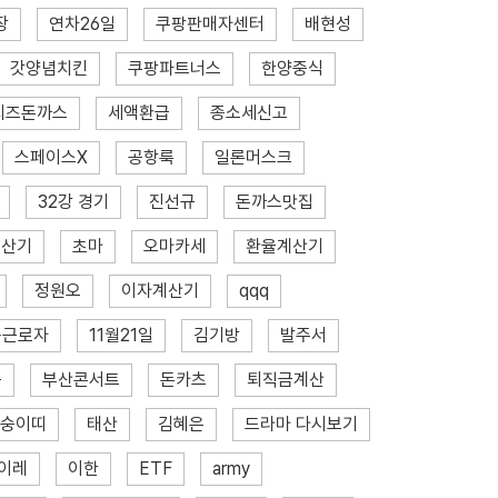
장
연차26일
쿠팡판매자센터
배현성
갓양념치킨
쿠팡파트너스
한양중식
치즈돈까스
세액환급
종소세신고
스페이스X
공항룩
일론머스크
32강 경기
진선규
돈까스맛집
계산기
초마
오마카세
환율계산기
정원오
이자계산기
qqq
용근로자
11월21일
김기방
발주서
승
부산콘서트
돈카츠
퇴직금계산
숭이띠
태산
김혜은
드라마 다시보기
이레
이한
ETF
army