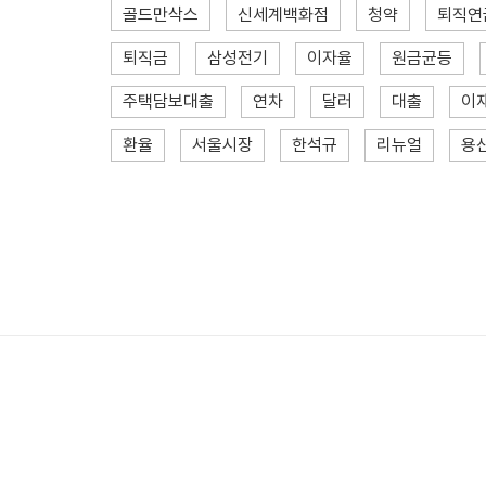
골드만삭스
신세계백화점
청약
퇴직연
퇴직금
삼성전기
이자율
원금균등
주택담보대출
연차
달러
대출
이
환율
서울시장
한석규
리뉴얼
용