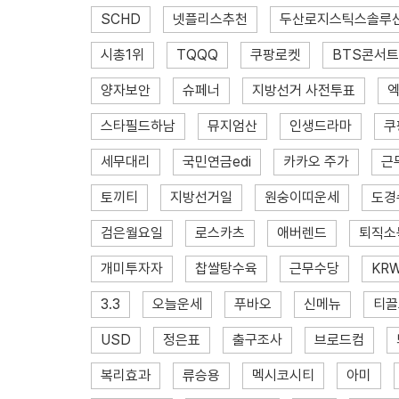
SCHD
넷플리스추천
두산로지스틱스솔루
시총1위
TQQQ
쿠팡로켓
BTS콘서트
양자보안
슈페너
지방선거 사전투표
스타필드하남
뮤지엄산
인생드라마
쿠
세무대리
국민연금edi
카카오 주가
근
토끼티
지방선거일
원숭이띠운세
도경
검은월요일
로스카츠
애버렌드
퇴직소
개미투자자
찹쌀탕수육
근무수당
KR
3.3
오늘운세
푸바오
신메뉴
티끌
USD
정은표
출구조사
브로드컴
복리효과
류승용
멕시코시티
아미