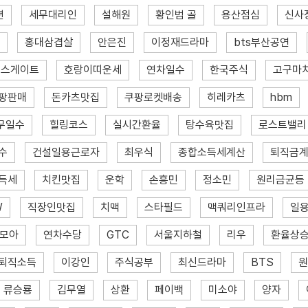
션
세무대리인
설해원
황인범 골
용산점심
신사
홍대삼겹살
안은진
이정재드라마
bts부산공연
엑스게이트
호랑이띠운세
연차일수
한국주식
고구마
팡판매
돈카츠맛집
쿠팡로켓배송
히레카츠
hbm
무일수
힐링코스
실시간환율
탕수육맛집
로스트밸리
수
건설일용근로자
최우식
종합소득세계산
퇴직금
득세
치킨맛집
운학
손흥민
정소민
원리금균등
W
직장인맛집
치맥
스타필드
맥쿼리인프라
일
모아
연차수당
GTC
서울지하철
리우
환율상
퇴직소득
이강인
주식공부
최신드라마
BTS
원
류승룡
김무열
상환
페이백
미소야
양자