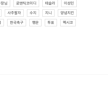
사장님
로맨틱코미디
테슬라
이성민
사주팔자
수지
지니
양념치킨
금
한국축구
행운
투표
멕시코