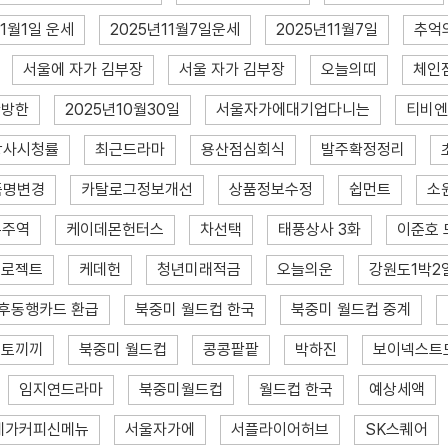
11월1일 운세
2025년11월7일운세
2025년11월7일
추억
서울에 자가 김부장
서울 자가 김부장
오늘의띠
체인
황방한
2025년10월30일
서울자가에대기업다니는
티비엔
상사시청률
최근드라마
용산점심회식
발주확정정리
품명변경
카탈로그정보개선
상품정보수정
쉽먼트
소
우주역
케이데몬헌터스
차선택
태풍상사 3화
이준호 
프로젝트
케데헌
청년미래적금
오늘의운
강원도1박2
후동행카드 환급
북중미 월드컵 한국
북중미 월드컵 중계
토끼끼
북중미 월드컵
콩콩팥팥
박하진
보이넥스트
임지연드라마
북중미월드컵
월드컵 한국
예상세액
메가커피신메뉴
서울자가에
서플라이어허브
SK스퀘어