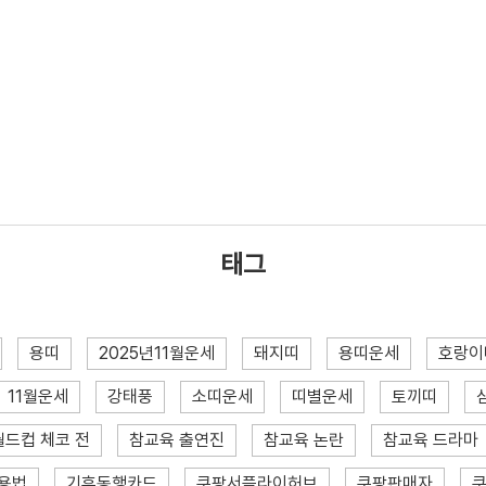
태그
용띠
2025년11월운세
돼지띠
용띠운세
호랑이
11월운세
강태풍
소띠운세
띠별운세
토끼띠
월드컵 체코 전
참교육 출연진
참교육 논란
참교육 드라마
용법
기후동행카드
쿠팡서플라이허브
쿠팡판매자