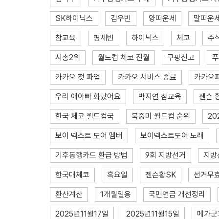
SK하이닉스
김우빈
양띠운세
말띠운
참교육
명세빈
하이닉스
체코
주
시총2위
월드컵 체코 전월
쿠팡신고
푸
카카오 첫 파업
카카오 서비스 종료
카카오
우리 애아빠 화났어요
박지연 참교육
젠슨 
한국 체코 월드컵국
북중미 월드컵 순위
20
보이 넥스트 도어 멤버
보이넥스트도어 노래
기후동행카드 환급 방법
9회 지방선거
지방
한국대체코
흑요일
젠슨황SK
선거무
환산계산
1개월일용
국민연금 개선정리
2025년11월17일
2025년11월15일
메가군