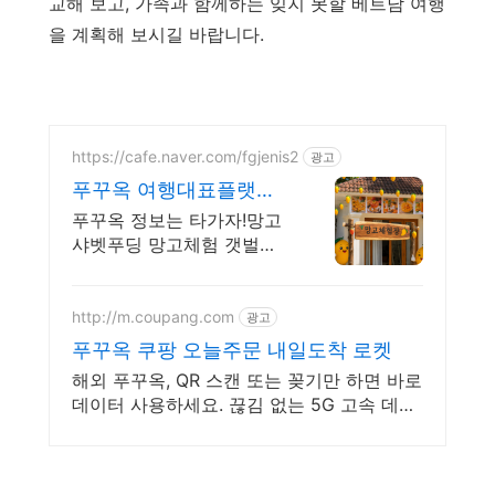
교해 보고,
가족과 함께하는 잊지 못할 베트남 여행
을
계획해 보시길
바랍니다.
https://cafe.naver.com/fgjenis2
광고
푸꾸옥 여행대표플랫폼
타가자 망고무제한뷔페
푸꾸옥 정보는 타가자!망고
망고푸딩만들기
샤벳푸딩 망고체험 갯벌체
험 미니골프 단독호핑투어
교민맛집
http://m.coupang.com
광고
푸꾸옥 쿠팡 오늘주문 내일도착 로켓
해외 푸꾸옥, QR 스캔 또는 꽂기만 하면 바로
데이터 사용하세요. 끊김 없는 5G 고속 데이
터, 여행 내내 지도 검색, SNS 걱정 없이 즐
기세요.