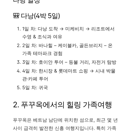
🎒 다낭(4박 5일)
1일 차: 다낭 도착 → 미케비치 → 리조트에서
수영 & 조식과 여유
2일 차: 바나힐 – 케이블카, 골든브리지 – 온
가족 테마파크 경험
3일 차: 호이안 투어 – 등불 거리, 자전거 탐방
4일 차: 한시장 & 롯데마트 쇼핑 → 시내 박물
관·카페 투어
5일 차: 귀국
2. 푸꾸옥에서의 힐링 가족여행
푸꾸옥은 베트남 남단에 위치한 섬으로, 최근 몇 년
사이 급격히 발전한 신흥 여행지입니다. 특히 가족