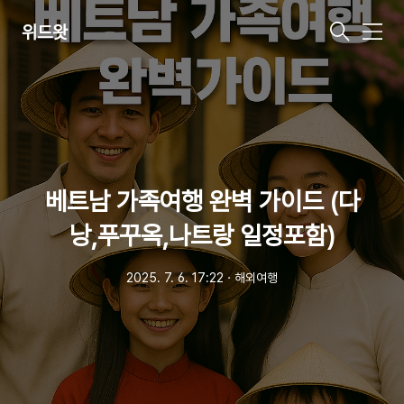
위드왓
메
뉴
베트남 가족여행 완벽 가이드 (다
낭,푸꾸옥,나트랑 일정포함)
2025. 7. 6. 17:22
ㆍ
해외여행