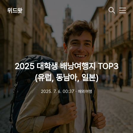
위드왓
메
뉴
2025 대학생 배낭여행지 TOP3
(유럽, 동남아, 일본)
2025. 7. 6. 00:37
ㆍ
해외여행