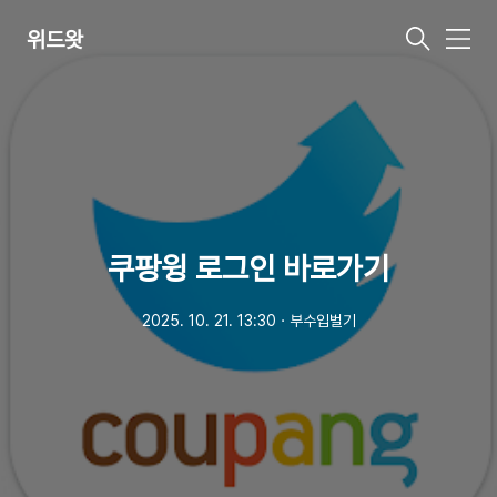
위드왓
메
뉴
쿠팡윙 로그인 바로가기
2025. 10. 21. 13:30
ㆍ
부수입벌기