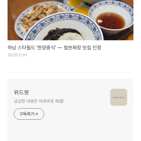
하남 스타필드 '한양중식' — 철판짜장 맛집 인정
2025.11.01
위드왓
궁금한 내용은 바로바로 해결!
구독하기