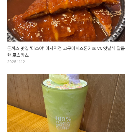
돈까스 맛집 '미소야' 미사역점 고구마치즈돈카츠 vs 옛날식 달콤
한 로스카츠
2025.11.12