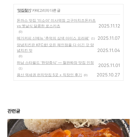
'
맛집찾기
' 카테고리의 다른 글
돈까스 맛집 '미소야' 미사역점 고구마치즈돈카츠
2025.11.12
vs 옛날식 달콤한 로스카츠
(0)
2025.11.07
메가커피 신메뉴 '추억의 삼색 아이스 프라페'
(1)
양념치킨은 KFC로! 모든 체인점을 다 이긴 갓 양
2025.11.04
념치킨 맛
(0)
하남 스타필드 '한양중식' — 철판짜장 맛집 인정
2025.11.01
(1)
2025.10.27
용산 역세권 런치맛집 5곳 + 직장인 후기
(0)
관련글