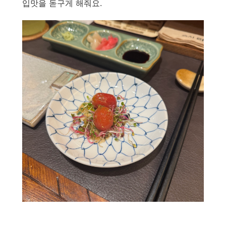
입맛을 돋구게 해줘요.