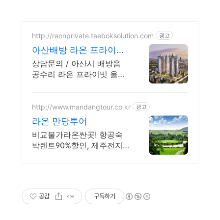
http://raonprivate.taeboksolution.com
광고
아산배방 라온 프라이빗
분양 태복플래닝 분양정
상담문의 / 아산시 배방읍
보
공수리 라온 프라이빗 올세
권 아파트 / 모델하우스 안
내
http://www.mandangtour.co.kr
광고
라온 만당투어
비교불가라온싼곳! 항공숙
박렌트90%할인, 제주전지
역 초저가실시간부킹.
공감
구독하기