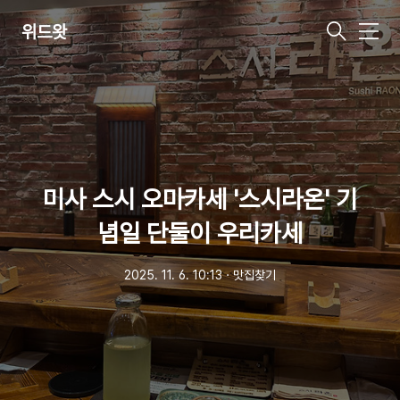
위드왓
메
뉴
미사 스시 오마카세 '스시라온' 기
념일 단둘이 우리카세
2025. 11. 6. 10:13
ㆍ
맛집찾기