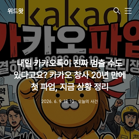
위드왓
메
뉴
내일 카카오톡이 진짜 멈출 수도
있다고요? 카카오 창사 20년 만에
첫 파업, 지금 상황 정리
2026. 6. 9. 18:10
ㆍ
오늘의 사건