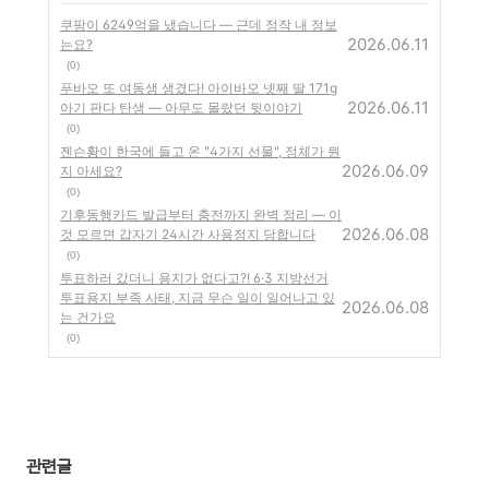
쿠팡이 6249억을 냈습니다 — 근데 정작 내 정보
2026.06.11
는요?
(0)
푸바오 또 여동생 생겼다! 아이바오 넷째 딸 171g
2026.06.11
아기 판다 탄생 — 아무도 몰랐던 뒷이야기
(0)
젠슨황이 한국에 들고 온 "4가지 선물", 정체가 뭔
2026.06.09
지 아세요?
(0)
기후동행카드 발급부터 충전까지 완벽 정리 — 이
2026.06.08
것 모르면 갑자기 24시간 사용정지 당합니다
(0)
투표하러 갔더니 용지가 없다고?! 6·3 지방선거
투표용지 부족 사태, 지금 무슨 일이 일어나고 있
2026.06.08
는 건가요
(0)
관련글