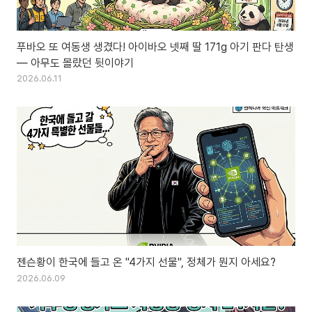
푸바오 또 여동생 생겼다! 아이바오 넷째 딸 171g 아기 판다 탄생
— 아무도 몰랐던 뒷이야기
2026.06.11
젠슨황이 한국에 들고 온 "4가지 선물", 정체가 뭔지 아세요?
2026.06.09