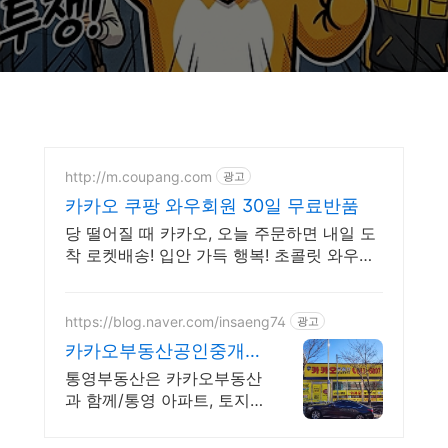
http://m.coupang.com
광고
카카오 쿠팡 와우회원 30일 무료반품
당 떨어질 때 카카오, 오늘 주문하면 내일 도
착 로켓배송! 입안 가득 행복! 초콜릿 와우회
원 무제한 무료배송으로 만나세요.
https://blog.naver.com/insaeng74
광고
카카오부동산공인중개사
사무소 통영대표 카카오
통영부동산은 카카오부동산
부동산
과 함께/통영 아파트, 토지,
상가 전문상담부동산/책임
중개