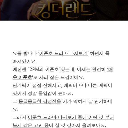
요즘 밤마다 ‘
이준호 드라마 다시보기
’ 하면서 푹
빠져있어요.
예전엔 “2PM의 이준호”였는데, 이제는 완전히
‘배
우 이준호
’
로 자리 잡은 느낌이에요.
연기력이 점점 진해지고, 캐릭터마다 다른 매력이
있어서 정말 몰입감이 높아요.
그
몽글몽글한 감정선
을 기가 막히게 잘 연기하네
요.
그래서
이준호 드라마 다시보기 중에 어떤 것 부터
볼지 같은 고민 중
이 실 것 같아서 올려보아요.