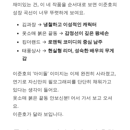
재미있는 건, 이 네 작품을 순서대로 보면 이준호의
성장 곡선이 너무 뚜렷하게 보여요.
김과장 →
냉철하고 이성적인 캐릭터
옷소매 붉은 끝동 →
감정선이 깊은 왕세손
킹더랜드 →
로맨틱 코미디의 중심 남주
태풍상사 →
현실형 리더, 성숙한 배우의 무게
감
이준호의 ‘아이돌’ 이미지는 이제 완전히 사라졌고,
연기로 자신만의 필모그래피를 단단히 채워가고
있다는 생각이 들어요.
옷소매 붉은 끝동 안보신분! 어서 가서 보고 오셔
요.
이준호가 달라 보입니다.