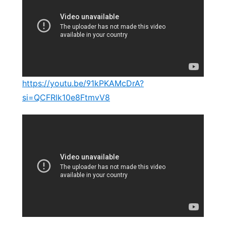
https://youtu.be/91kPKAMcDrA?
si=QCFRlk10e8FtmvV8