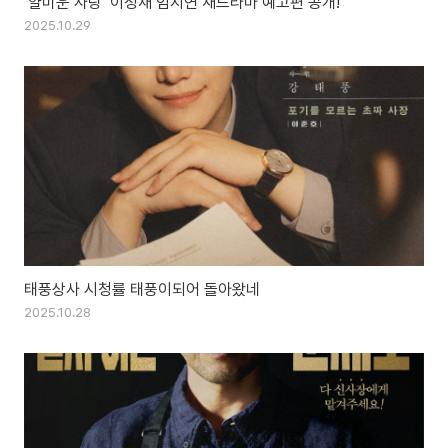
‘얄미운 사랑’ 이정재 임지연 새드라마 예고편 공개!
2025.10.29
태풍상사 시청률 태풍이되어 돌아왔네
2025.10.28