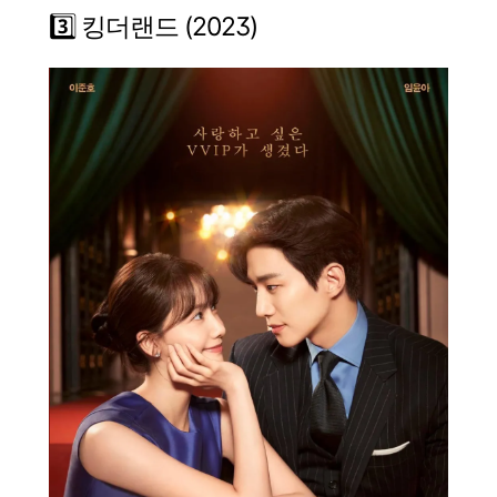
3️⃣ 킹더랜드 (2023)