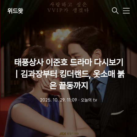
위드왓
메
뉴
태풍상사 이준호 드라마 다시보기
｜김과장부터 킹더랜드, 옷소매 붉
은 끝동까지
2025. 10. 29. 11:09
ㆍ
오늘의 tv