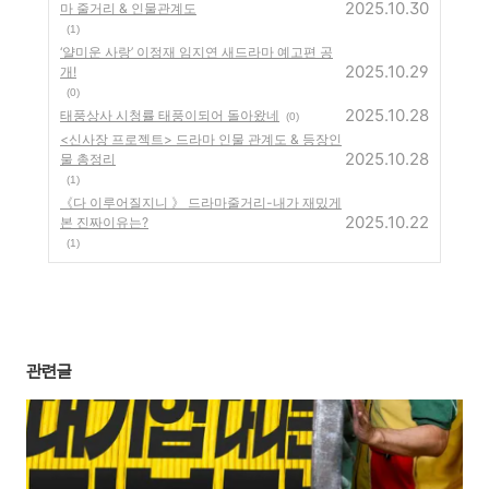
2025.10.30
마 줄거리 & 인물관계도
(1)
‘얄미운 사랑’ 이정재 임지연 새드라마 예고편 공
2025.10.29
개!
(0)
2025.10.28
태풍상사 시청률 태풍이되어 돌아왔네
(0)
<신사장 프로젝트> 드라마 인물 관계도 & 등장인
2025.10.28
물 총정리
(1)
《다 이루어질지니 》 드라마줄거리-내가 재밌게
2025.10.22
본 진짜이유는?
(1)
관련글