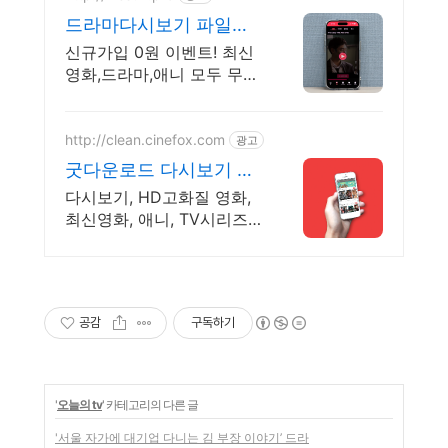
드라마다시보기 파일썬
초고속, 4K 실시간 보기!
신규가입 0원 이벤트! 최신
영화,드라마,애니 모두 무료!
4K 스트리밍
http://clean.cinefox.com
광고
굿다운로드 다시보기 씨
네폭스 중드 일드 30%할
다시보기, HD고화질 영화,
인
최신영화, 애니, TV시리즈
합법다운, 폰 감상.
공감
구독하기
'
오늘의 tv
' 카테고리의 다른 글
'서울 자가에 대기업 다니는 김 부장 이야기’ 드라